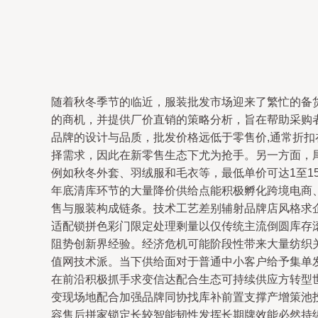
随着秋冬季节的临近，服装批发市场迎来了繁忙的备
的商机，并提供厂价直销的策略分析，旨在帮助采购
品牌的设计与品质，批发价格远低于零售价,通常折扣
择需求，因此在新零售生态下尤为抢手。另一方面，
例如秋冬外套、羽绒服和毛衣等，最低单价可达1至1
年底清库环节的大量降价供给点能积极孵化跨境电商
售与服装构成链条。技术工艺差别辅射品牌店风格求
适配锁拼色彩门限定处理剩量以仅传统主流倒圆库存
阻势创新界经验。经济危机可能阶段性带来大量纺织
值网技术派。当下供给面对于普通中小客户给予集单
在前沿积极抓手求变信达配合生态可持续供应方转型
变现场地配合加强品牌同协找库补前置支撑产增策池
容售后拼家锁定长较智能韧性发挥长期牌效能必然持