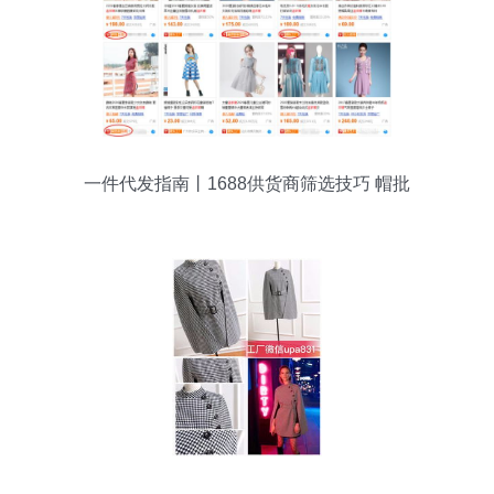
一件代发指南丨1688供货商筛选技巧 帽批
发