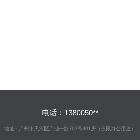
电话：1380050**
地址：广州市天河区广汕一路703号401房（仅限办公用途）