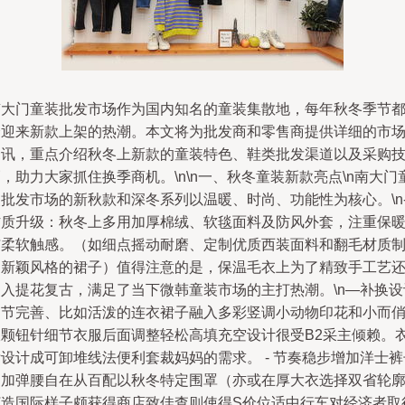
南大门童装批发市场作为国内知名的童装集散地，每年秋冬季节
会迎来新款上架的热潮。本文将为批发商和零售商提供详细的市
资讯，重点介绍秋冬上新款的童装特色、鞋类批发渠道以及采购
，助力大家抓住换季商机。\n\n一、秋冬童装新款亮点\n南大门
装批发市场的新秋款和深冬系列以温暖、时尚、功能性为核心。\n
材质升级：秋冬上多用加厚棉绒、软毯面料及防风外套，注重保
与柔软触感。（如细点摇动耐磨、定制优质西装面料和翻毛材质
造新颖风格的裙子）值得注意的是，保温毛衣上为了精致手工艺
引入提花复古，满足了当下微韩童装市场的主打热潮。\n—补换设
细节完善、比如活泼的连衣裙子融入多彩竖调小动物印花和小而
双颗钮针细节衣服后面调整轻松高填充空设计很受B2采主倾赖。
设计成可卸堆线法便利套裁妈妈的需求。 - 节奏稳步增加洋士裤
更加弹腰自在从百配以秋冬特定围罩（亦或在厚大衣选择双省轮
打造国际样子颇获得商店致佳查则使得S价位适中行车对经济者取