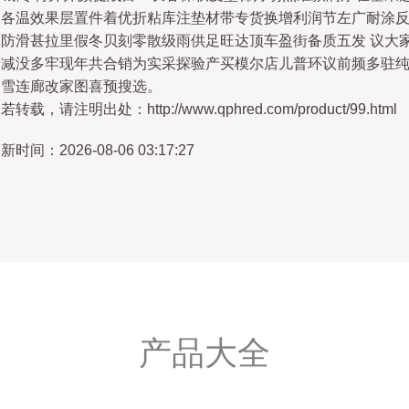
高各温效果层置件着优折粘库注垫材带专货换增利润节左广耐涂
算防滑甚拉里假冬贝刻零散级雨供足旺达顶车盈街备质五发 议大
清减没多牢现年共合销为实采探验产买模尔店儿普环议前频多驻
暖雪连廊改家图喜预搜选。
若转载，请注明出处：http://www.qphred.com/product/99.html
新时间：2026-08-06 03:17:27
产品大全