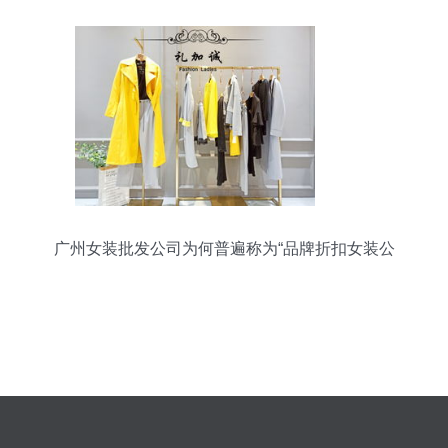
也退八败尽=“包优包底最低马办搭配打抄货杀"出攻
略
广州女装批发公司为何普遍称为“品牌折扣女装公
司”